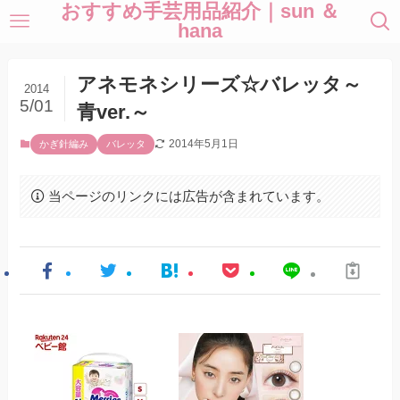
おすすめ手芸用品紹介｜sun ＆
hana
アネモネシリーズ☆バレッタ～
2014
5/01
青ver.～
2014年5月1日
かぎ針編み
バレッタ
当ページのリンクには広告が含まれています。