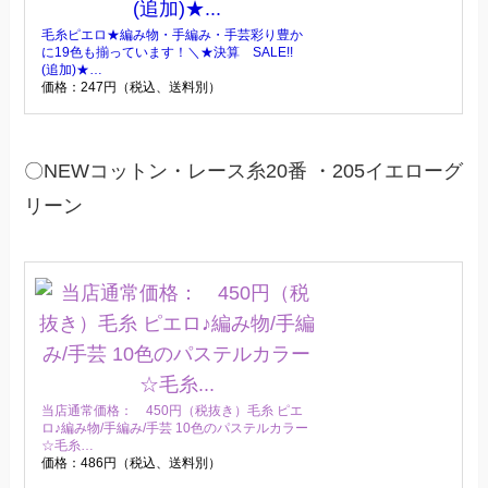
毛糸ピエロ★編み物・手編み・手芸彩り豊か
に19色も揃っています！＼★決算 SALE!!
(追加)★…
価格：247円（税込、送料別）
〇NEWコットン・レース糸20番 ・205イエローグ
リーン
当店通常価格： 450円（税抜き）毛糸 ピエ
ロ♪編み物/手編み/手芸 10色のパステルカラー
☆毛糸…
価格：486円（税込、送料別）