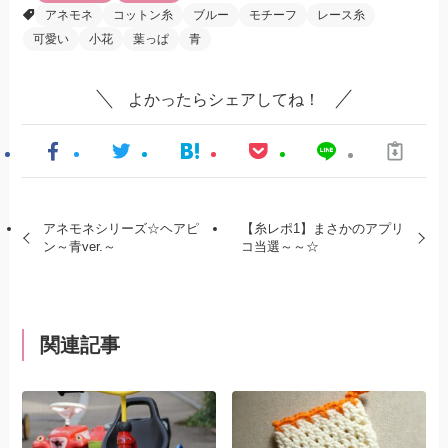
アネモネ
コットン糸
ブルー
モチーフ
レース糸
可愛い
小花
葉っぱ
青
よかったらシェアしてね！
アネモネシリーズ☆ヘアピ
【糸レポ1】まさかのアプリ
ン～青ver.～
コ当選～～☆
関連記事