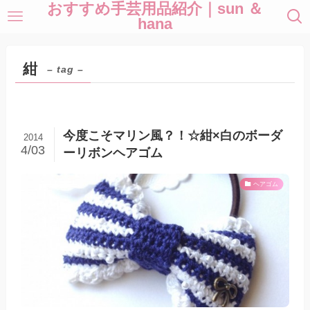
おすすめ手芸用品紹介｜sun ＆
hana
紺
– tag –
今度こそマリン風？！☆紺×白のボーダ
2014
4/03
ーリボンヘアゴム
ヘアゴム