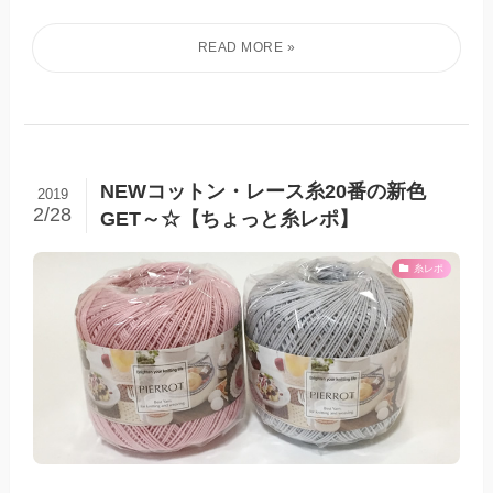
NEWコットン・レース糸20番の新色
2019
2/28
GET～☆【ちょっと糸レポ】
糸レポ