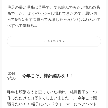
毛足の長い毛糸は苦手で、でも編んでみたい憧れの毛
糸でした。 ようやく少～し慣れてきたので、思い切
って6色１玉ずつ買ってみました～♪(≧▽≦) ふわふわす
べすべで気持ち...
2016
今年こそ、棒針編みを！！
9/16
昨年も頑張ろうと思っていた棒針。 結局帽子を一つ
作っただけで力尽きてしまいました…。 今年こそ頑
張りたい！！ 帽子にハンドウォーマーにヘアバンド