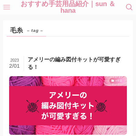
おすすめ手芸用品紹介｜sun ＆
hana
毛糸
– tag –
アメリーの編み図付キットが可愛すぎ
2023
2/01
る！
○手芸