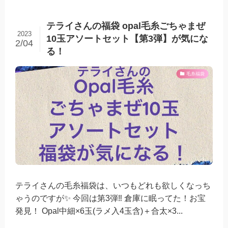
テライさんの福袋 opal毛糸ごちゃまぜ
2023
10玉アソートセット【第3弾】が気にな
2/04
る！
毛糸福袋
テライさんの毛糸福袋は、いつもどれも欲しくなっち
ゃうのですが✨ 今回は第3弾‼️ 倉庫に眠ってた！お宝
発見！ Opal中細×6玉(ラメ入4玉含)＋合太×3...