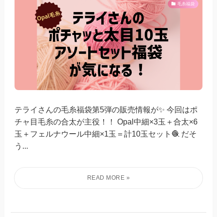
毛糸福袋
テライさんの毛糸福袋第5弾の販売情報が✨ 今回はポ
チャ目毛糸の合太が主役！！ Opal中細×3玉＋合太×6
玉＋フェルナウール中細×1玉＝計10玉セット🧶 だそ
う...