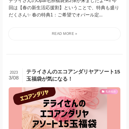
テライさんのOpal毛糸福袋第2弾が来ましたよ〜‼️ 今
回は【春の新生活応援割】ということで、特典も盛り
だくさん✨ 春の特典1：ご希望でオパール定...
テライさんのエコアンダリヤアソート15
2023
3/08
玉福袋が気になる！
毛糸福袋