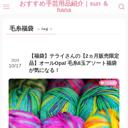
おすすめ手芸用品紹介｜sun ＆
hana
毛糸福袋
– tag –
【福袋】テライさんの【2ヵ月販売限定
2024
品】オールOpal 毛糸8玉アソート福袋
10/17
が気になる！
毛糸福袋