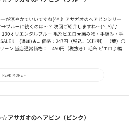
ーが涼やかでいいですね(^^♪ アサガオのヘアピンシリー
→ブルーに続くのは…？ 次回ご紹介しますね～(^_^)/♪
・130オリエンタルブルー 毛糸ピエロ★編み物・手編み・手
E!! (追加)★... 価格：247円（税込、送料別） （葉）〇
グリーン 当店通常価格： 450円（税抜き）毛糸 ピエロ♪編
.～☆アサガオのヘアピン（ピンク）