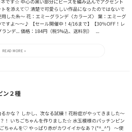
モネです☆ 中心の黒い部分にビーズを編み込んでアクセント
ットを添えて♡ 清楚で可愛らしい作品になったのではないで
 ～使用した糸～ 花：エミーグランデ〈カラーズ〉 葉：エミーグ
すよ～～♪ 【セール開催中！4/16まで】【30％OFF！レ
デ... 価格：184円（税5%込、送料別） ...
ピン２種
治るかな？ しかし、次なる試練！花粉症がやってきました～
とで？！ いちごちゃんを作りました☆ 水玉模様のパッチンピン
ゃんを♡ やっぱり赤がカワイイかなあ？(*^_^*) ～使