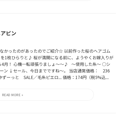
ヘアピン
なかったのがあったのでご紹介☆ 以前作った桜のヘアゴム
らを1枚ひらりと♪ 桜が満開になる前に、ようやくお嫁入りが
から4月！ 心機一転頑張りましょ～～♪ ～使用した糸～ ○シ
リーン ↓セール、今日までですね～。 当店通常価格： 236
と SALE／毛糸ピエロ... 価格：174円（税5%込...