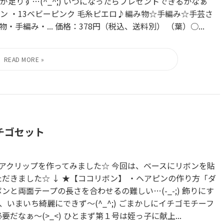
足りず…(^_^;) いつになったらプレゼントできるかなぁ
ン ・13ベビーピンク 毛糸ピエロ♪編み物☆手編み☆手芸さ
編み・... 価格：378円（税込、送料別） （葉）○...
チゴセット
アクリップを作ってみました☆ 今回は、ベースにリボンを貼
だきました☆ ↓ ★【ココリボン】 ・ヘアピンの作り方「ダ
と両面テープの長さを合わせるの難しい…(-_-;) 飾りにす
いまいち綺麗にできず～(^_^;) ごまかしにイチゴモチーフ
なぁ～(>_<) ひとまず第１号は姪っ子に献上...