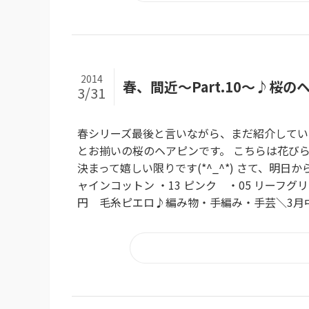
2014
春、間近～Part.10～♪桜の
3/31
春シリーズ最後と言いながら、まだ紹介してい
とお揃いの桜のヘアピンです。 こちらは花び
決まって嬉しい限りです(*^_^*) さて、明日
ャインコットン ・13 ピンク ・05 リーフグ
円 毛糸ピエロ♪編み物・手編み・手芸＼3月中ずーっ