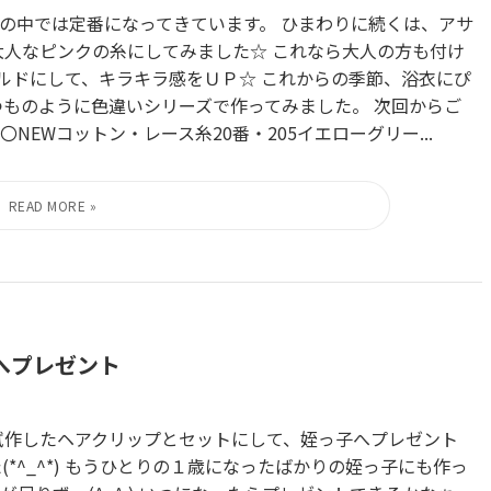
の中では定番になってきています。 ひまわりに続くは、アサ
大人なピンクの糸にしてみました☆ これなら大人の方も付け
ールドにして、キラキラ感をＵＰ☆ これからの季節、浴衣にぴ
つものように色違いシリーズで作ってみました。 次回からご
NEWコットン・レース糸20番・205イエローグリー...
へプレゼント
試作したヘアクリップとセットにして、姪っ子へプレゼント
*^_^*) もうひとりの１歳になったばかりの姪っ子にも作っ