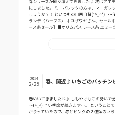
春シリーズが続々増えてきました♪ 次はアネ
にしました。 ミニバレッタの方は、マーガレ
しょうか？！ といつもの自画自賛(*^_^*)
ランデ〈ハーブス〉 ↓ユザワヤさん、セール中で
ース糸セール】■オリムパス レース糸 エミーグラン
2014
春、間近♪いちごのパッチン
2/25
春めいてきましたね♪ しもやけもこの勢いで
～(>_<) 辛い季節が続きます…。 というこ
が余っていたので、赤とピンクの２種類のいちごち