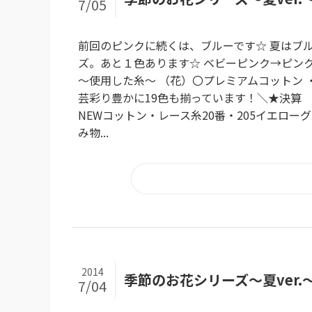
7/05
前回のピンクに続くは、ブルーです☆ 夏はブル
ズ。あと１色あります☆ ベビーピンク→ピンク
～使用した糸～ （花）〇プレミアムコットン 
芸彩り豊かに19色も揃っています！＼★決算 SAL
NEWコットン・レース糸20番・205イエロー
み物...
2014
季節のお花シリーズ～夏ver
7/04