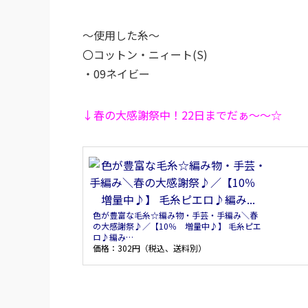
～使用した糸～
〇コットン・ニィート(S)
・09ネイビー
↓春の大感謝祭中！22日までだぁ～～☆
色が豊富な毛糸☆編み物・手芸・手編み＼春
の大感謝祭♪／【10％ 増量中♪】 毛糸ピエ
ロ♪編み…
価格：302円（税込、送料別）