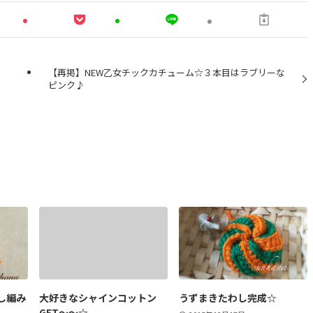
【再掲】NEW乙女チックカチューム☆３本目はラブリーな
ピンク♪
し編み
大好きなシャインコットン
うずまきたわし完成☆
GET～～☆