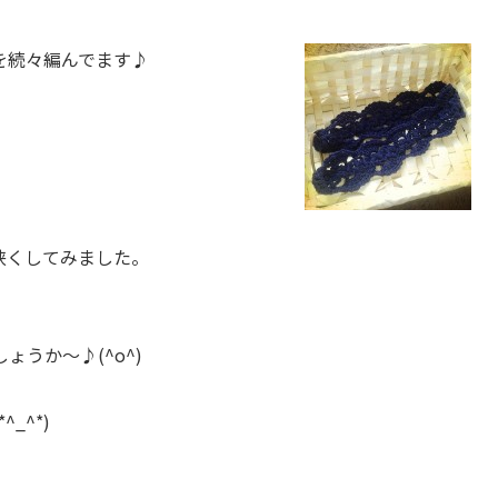
を続々編んでます♪
狭くしてみました。
うか～♪(^o^)
_^*)