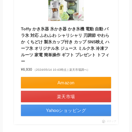
Toffy かき氷器 氷かき器 かき氷機 電動 自動 バ
ラ氷 対応 ふわふわ シャリシャリ 刃調節 やわら
か くちどけ 製氷カップ付き カップ SNS映え ハ
ーフ氷 オリジナル氷 ジュース ミルク氷 冷凍フ
ルーツ 家電 簡単操作 ギフト プレゼント トフィ
ー
¥6,930
（2024/05/14 10:43時点 | 楽天市場調べ）
Amazon
楽天市場
Yahooショッピング
ポチップ