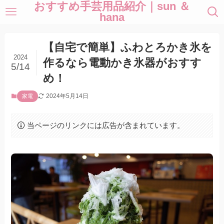
おすすめ手芸用品紹介｜sun ＆
hana
【自宅で簡単】ふわとろかき氷を
2024
作るなら電動かき氷器がおすす
5/14
め！
2024年5月14日
家電
当ページのリンクには広告が含まれています。