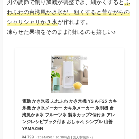
刃の調節で削り加減が調整でき、細かくすると
ふ
わふわの台湾風かき氷が、粗くすると昔ながらの
シャリシャリかき氷
が作れます。
凍らせた果物をそのまま削れるのも嬉しい♪
電動 かき氷器 ふわふわ かき氷機 YSIA-F25 カキ
氷機 かき氷メーカー カキ氷メーカー 氷削機 台
湾風かき氷 フルーツ氷 製氷カップ2個付き アレ
ンジレシピブック付き おしゃれ シンプル 山善
YAMAZEN
¥4,799
（2024/05/14 10:38時点 | 楽天市場調べ）